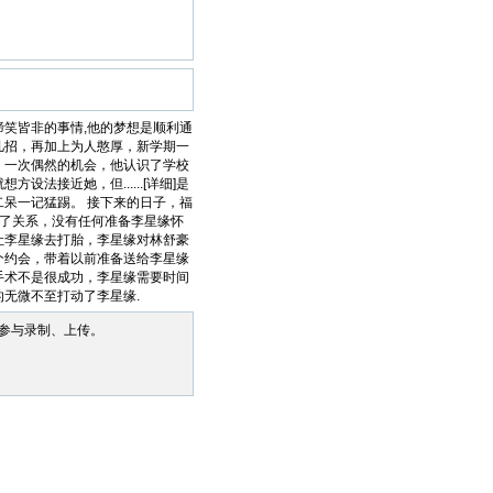
笑皆非的事情,他的梦想是顺利通
几招，再加上为人憨厚，新学期一
。一次偶然的机会，他认识了学校
法接近她，但......[详细]是
呆一记猛踢。 接下来的日子，福
生了关系，没有任何准备李星缘怀
让李星缘去打胎，李星缘对林舒豪
个约会，带着以前准备送给李星缘
手术不是很成功，李星缘需要时间
无微不至打动了李星缘.
参与录制、上传。