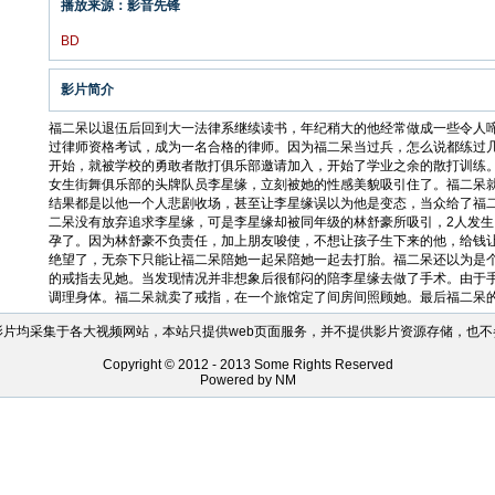
播放来源：影音先锋
BD
影片简介
福二呆以退伍后回到大一法律系继续读书，年纪稍大的他经常做成一些令人啼
过律师资格考试，成为一名合格的律师。因为福二呆当过兵，怎么说都练过
开始，就被学校的勇敢者散打俱乐部邀请加入，开始了学业之余的散打训练
女生街舞俱乐部的头牌队员李星缘，立刻被她的性感美貌吸引住了。福二呆就想方设
结果都是以他一个人悲剧收场，甚至让李星缘误以为他是变态，当众给了福二
二呆没有放弃追求李星缘，可是李星缘却被同年级的林舒豪所吸引，2人发
孕了。因为林舒豪不负责任，加上朋友唆使，不想让孩子生下来的他，给钱
绝望了，无奈下只能让福二呆陪她一起呆陪她一起去打胎。福二呆还以为是
的戒指去见她。当发现情况并非想象后很郁闷的陪李星缘去做了手术。由于
调理身体。福二呆就卖了戒指，在一个旅馆定了间房间照顾她。最后福二呆的
影片均采集于各大视频网站，本站只提供web页面服务，并不提供影片资源存储，也不
Copyright © 2012 - 2013 Some Rights Reserved
Powered by NM