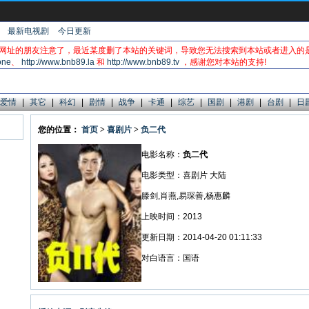
最新电视剧
今日更新
网址的朋友注意了，最近某度删了本站的关键词，导致您无法搜索到本站或者进入的
one
、
http://www.bnb89.la
和
http://www.bnb89.tv
，感谢您对本站的支持!
爱情
|
其它
|
科幻
|
剧情
|
战争
|
卡通
|
综艺
|
国剧
|
港剧
|
台剧
|
日
您的位置：
首页
>
喜剧片
>
负二代
电影名称：
负二代
电影类型：喜剧片 大陆
滕剑,肖燕,易琛善,杨惠麟
上映时间：2013
更新日期：2014-04-20 01:11:33
对白语言：国语